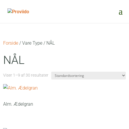
Forside
/ Vare Type / NÅL
NÅL
Viser 1–9 af 30 resultater
Alm. Ædelgran