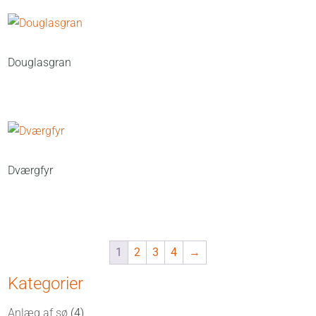
Douglasgran
Dværgfyr
1
2
3
4
→
Kategorier
Anlæg af sø
(4)