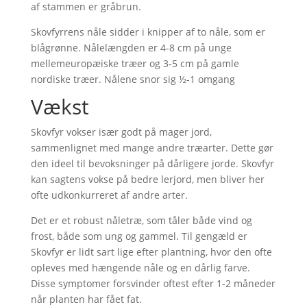
af stammen er gråbrun.
Skovfyrrens nåle sidder i knipper af to nåle, som er
blågrønne. Nålelængden er 4-8 cm på unge
mellemeuropæiske træer og 3-5 cm på gamle
nordiske træer. Nålene snor sig ½-1 omgang
Vækst
Skovfyr vokser især godt på mager jord,
sammenlignet med mange andre træarter. Dette gør
den ideel til bevoksninger på dårligere jorde. Skovfyr
kan sagtens vokse på bedre lerjord, men bliver her
ofte udkonkurreret af andre arter.
Det er et robust nåletræ, som tåler både vind og
frost, både som ung og gammel. Til gengæld er
Skovfyr er lidt sart lige efter plantning, hvor den ofte
opleves med hængende nåle og en dårlig farve.
Disse symptomer forsvinder oftest efter 1-2 måneder
når planten har fået fat.