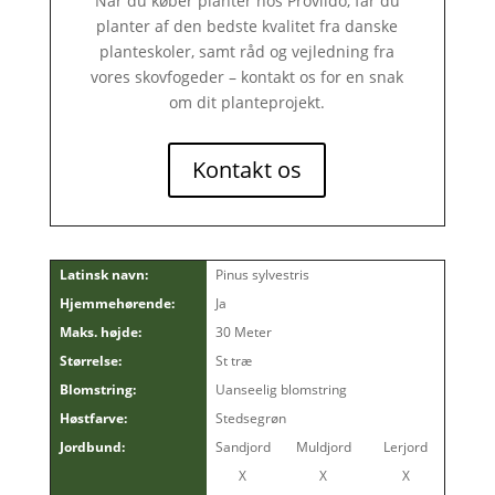
Når du køber planter hos Proviido, får du
planter af den bedste kvalitet fra danske
planteskoler, samt råd og vejledning fra
vores skovfogeder – kontakt os for en snak
om dit planteprojekt.
Kontakt os
Latinsk navn:
Pinus sylvestris
Hjemmehørende:
Ja
Maks. højde:
30 Meter
Størrelse:
St træ
Blomstring:
Uanseelig blomstring
Høstfarve:
Stedsegrøn
Jordbund:
Sandjord
Muldjord
Lerjord
X
X
X