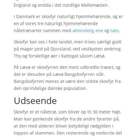
England og endda i det nordlige Mellemøsten.
I Danmark er skovfyr naturligt hjemmehørende, og er
en af vores tre naturligt hjemmehørende
nåletræsarter sammen med
almindelig ene
og
taks
.
Skovfyr kan ses i hele landet, men trives særligt godt
på mager jord på Djursland, ved vestkysten omkring
Thy og forskellige øer i Kattegat såsom Læsø.
På Læsø er skovfyrren den mest udbredte træart, og
det er desuden på Læsø Bangsbofyrren står.
Bangsbofyrren menes at være den sidste skovfyr fra
den oprindelige danske population.
Udseende
Skovfyr er et nåletræ, som bliver op til 30 meter højt.
Man kan genkende skovfyr fra de andre fyrarter på,
at den med alderen bliver betydeligt rødgylden i
toppen af stammen. Den resterende og nederste del