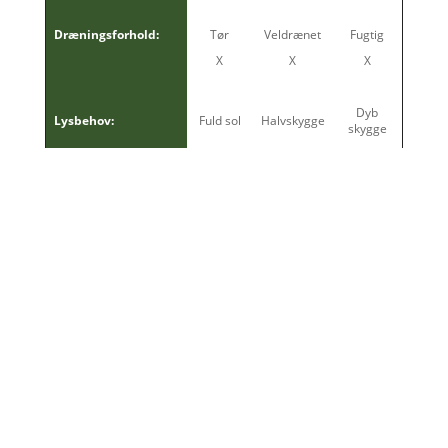
Dræningsforhold:
Tør
Veldrænet
Fugtig
X
X
X
Dyb
Lysbehov:
Fuld sol
Halvskygge
skygge
X
Giftig:
Ja
Nej
Spiselig:
Ja
Nej
Beskæringsvenlig:
Ja
Nej
Bivenlig:
Ja
Nej
Vindtolerance:
Fuldt hårdfør
Frosttolerance:
Fuldt hårdfør
Salttolerance:
Fuldt hårdfør