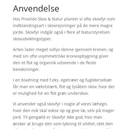
Anvendelse
Hos Proviido Skov & Natur planter vi ofte skovfyr som
indblandingsart i skovrejsninger på de mere magre
jorde. Skovfyr indgår også i flere af Naturstyrelsen
skovudviklingstyper.
Arten lader meget sollys skinne igennem kronen, og
med sin ofte usymmetriske kroneopbygning giver
den et flot og organisk udseende i de fleste
bevoksninger.
I en bladning med f.eks. egetræer og fuglekirsebær
får man en vækststærk, flot og lysåben skov, hvor der
er mulighed for en flot grøn underskov.
Vi anvender også skovfyr i nogle af vores læhegn,
hvor den nok skal vokse op og give læ, selv på mager
jord. Til gengæld er Skovfyr ikke god, hvis man
ønsker at bruge den som tykning til vildtet, idet den