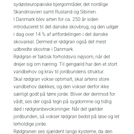
sydøsteuropæiske bjergområder, det nordlige
Skandinavien samt Rusland og Sibirien.
I Danmark blev arten for ca. 250 år siden
introduceret til det danske skovbrug, og den udgør
i dag over 14 % af artfordelingen i det danske
skovareal. Dermed er rødgran også det mest
udbredte skovtræ i Danmark.
Rødgran er faktisk forholdsvis nøjsom, når det
drejer sig om næring. Til gengæld har den et stort
vandbehov og krav til jordbundens struktur.
Skal rødgran vokse optimalt, skal artens store
vandbehov dækkes, og den vokser derfor ikke
særligt godt på tørre jorde. Bliver der derimod for
vådt, ses der også tegn på sygdomme og tidlig
død i rødgranbevoksninger. Når det gælder
jordbunden, så vokser rødgran bedst på løse og let
lerholdige jorde.
Rødgranen ses sjældent langs kysterne, da den