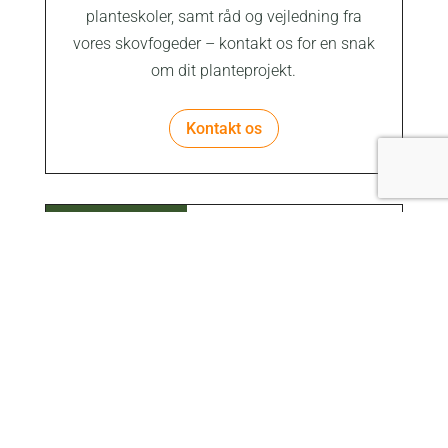
planteskoler, samt råd og vejledning fra
vores skovfogeder – kontakt os for en snak
om dit planteprojekt.
Kontakt os
Latinsk navn:
Picea abies
Maks. højde:
30 Meter
Størrelse:
St træ
Blomstring:
Uanseelig blomstring
Høstfarve:
Stedsegrøn
Jordbund:
Sandjord
Muldjord
Lerjord
X
X
Dræningsforhold:
Tør
Veldrænet
Fugtig