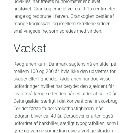
udvikles, når træets hunblomster er blevet
bestøvet. Grankoglerne bliver ca. 9-15 centimeter
lange og rødbrune i farven. Grankoglen består af
mange kogleskæl, og imellem skællene sidder
små vingede frø, som spredes med vinden.
Vækst
Rødgranen kan i Danmark sagtens nå en alder på
mellem 100 og 200 år, hvis ikke den udsættes for
skader eller lignende. Rødgranen har dog visse
udfordringer, hvilket har betydet den sjældent får
lov at stå længe efter den når en alder af ca. 70 år.
Dette gælder særligt i det konventionelle skovbrug.
For det første falder væksthastigheden, når
rødgran bliver ca. 40 år. Derudover er arten også
udfordret af barkbiller, særligt typografbillen, som i
tørre og varme somre kan give alvorlige skader i