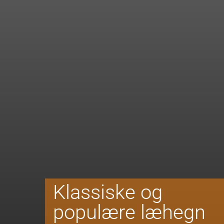
Klassiske og
populære læhegn