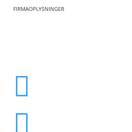
FIRMAOPLYSNINGER
Proviido ApS
Resenvej 85, 7800 Skive
Email: info@proviido.dk
Telefon: 70 170 190
CVR: 37135127
Hvidbjerg Bank, Regnr. 7500 Kontonr. 0001 688 656

