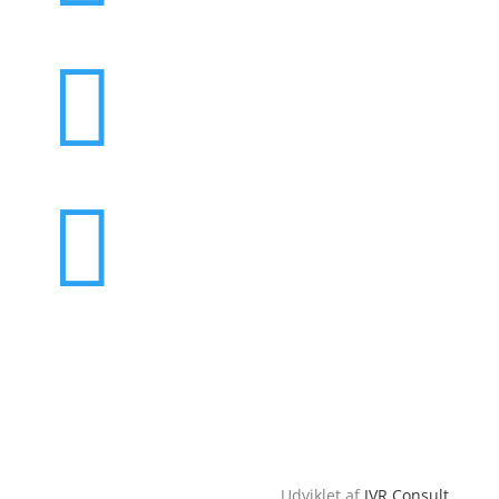


Udviklet af
JVR Consult