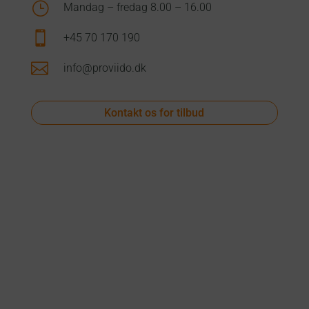
}
Mandag – fredag 8.00 – 16.00

+45 70 170 190

info@proviido.dk
Kontakt os for tilbud