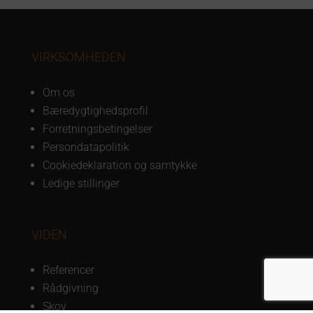
VIRKSOMHEDEN
Om os
Bæredygtighedsprofil
Forretningsbetingelser
Persondatapolitik
Cookiedeklaration og samtykke
Ledige stillinger
VIDEN
Referencer
Rådgivning
Skov